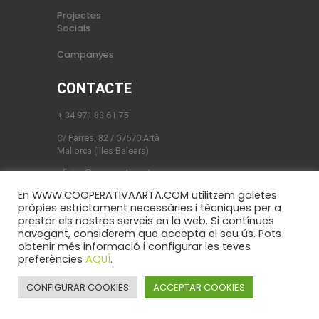
Projectes
Socials
Campanyes
CONTACTE
+ 34 971 83 61 75
C/ Parres, 82 / 07570 Artà
Mallorca (Illes Balears)
oficina@cooperativaarta.com
En WWW.COOPERATIVAARTA.COM utilitzem galetes
pròpies estrictament necessàries i tècniques per a
prestar els nostres serveis en la web. Si contínues
navegant, considerem que accepta el seu ús. Pots
obtenir més informació i configurar les teves
Cooperativa d’Artà © 2023. Tots els Drets
preferències
AQUÍ
.
Reservats.
CONFIGURAR COOKIES
ACCEPTAR COOKIES