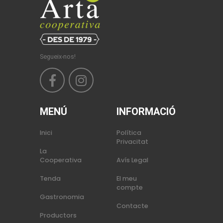
Segueix-nos!
MENÚ
INFORMACIÓ
Inici
Política
Privacitat
La
Cooperativa
Avís Legal
Tenda
El meu
compte
Gastronomia
Contacte
Productors