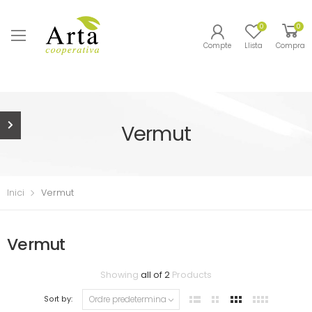
0
0
Compte
Llista
Compra
Vermut
Inici
Vermut
Vermut
Showing
all of 2
Products
Sort by: