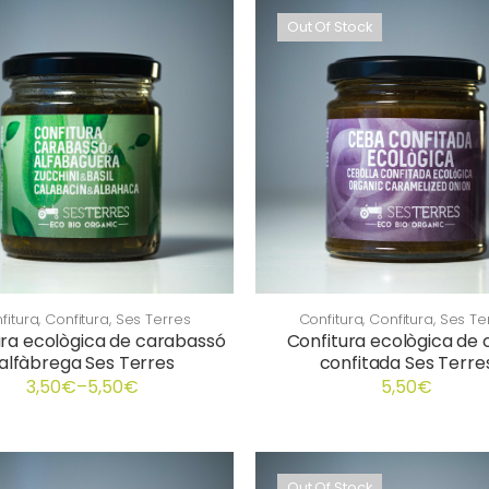
Out Of Stock
fitura
,
Confitura
,
Ses Terres
Confitura
,
Confitura
,
Ses Te
ura ecològica de carabassó
Confitura ecològica de
 alfàbrega Ses Terres
confitada Ses Terre
3,50
€
–
5,50
€
5,50
€
Out Of Stock