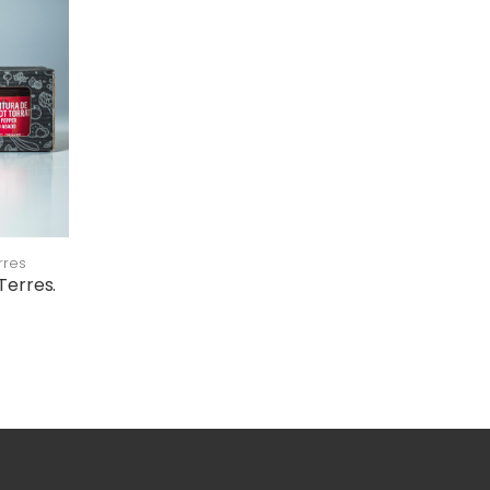
rres
Terres.