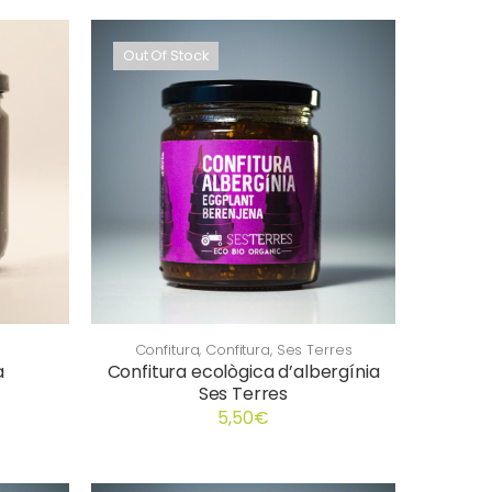
Out Of Stock
Confitura
,
Confitura
,
Ses Terres
a
Confitura ecològica d’albergínia
Ses Terres
5,50
€