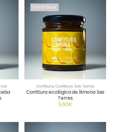
Out Of Stock
rres
Confitura
,
Confitura
,
Ses Terres
 ceba
Confitura ecològica de llimona Ses
s
Terres
5,50
€