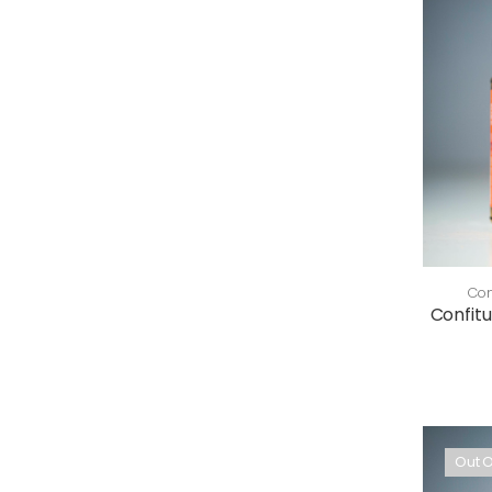
Con
Confit
Out O