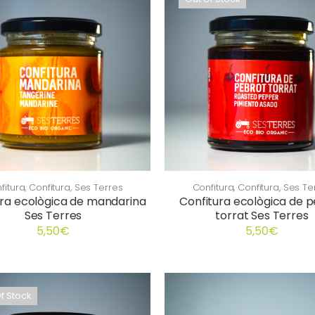
fitura
,
Confitura
,
Ses Terres
Confitura
,
Confitura
,
Ses Te
ura ecològica de mandarina
Confitura ecològica de 
Ses Terres
torrat Ses Terres
5,50
€
5,50
€
f Stock