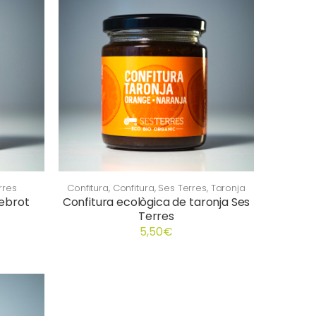
rres
Confitura
,
Confitura
,
Ses Terres
,
Taronja
pebrot
Confitura ecològica de taronja Ses
Terres
5,50
€