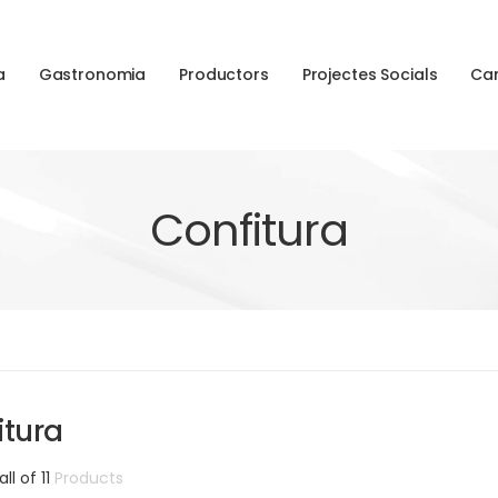
a
Gastronomia
Productors
Projectes Socials
Ca
Confitura
itura
all of 11
Products