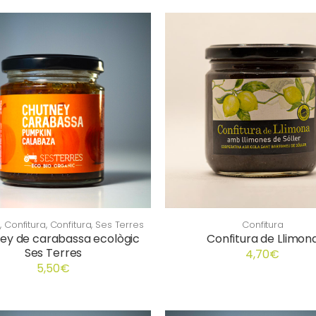
y
,
Confitura
,
Confitura
,
Ses Terres
Confitura
ey de carabassa ecològic
Confitura de Llimon
Ses Terres
4,70
€
5,50
€