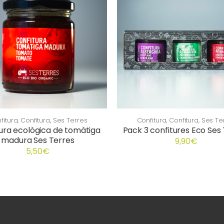
fitura
,
Confitura
,
Ses Terres
Confitura
,
Confitura
,
Ses Te
ura ecològica de tomàtiga
Pack 3 confitures Eco Ses 
madura Ses Terres
9,90
€
5,50
€