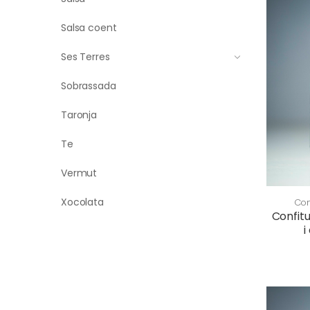
Salsa coent
Ses Terres
Sobrassada
Taronja
Te
Vermut
Xocolata
Con
Confit
i