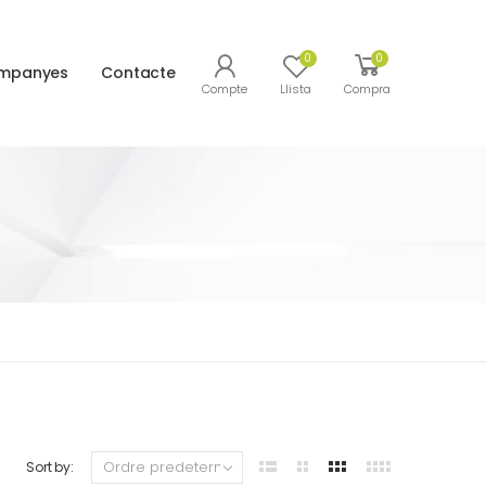
0
0
mpanyes
Contacte
Compte
Llista
Compra
Sort by: