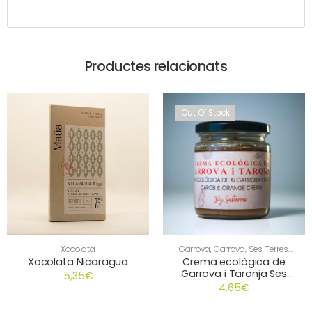
Productes relacionats
Out Of Stock
Xocolata
Garrova
,
Garrova
,
Ses Terres
,
Taronja
,
Xocolata
Xocolata Nicaragua
Crema ecològica de
Garrova i Taronja Ses
5,35
€
Terres
4,65
€