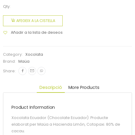
Qty:
AFEGEIX A LA CISTELLA
Añadir a la lista de deseos
Category:
Xocolata
Brand:
Maüa
Share:
Descripció
More Products
Product Information
Xocolata Ecuador (Chocolate Ecuador). Producte
elaborat per Maüa a Hacienda Limón, Cotopaxi. 80% de
cacau.