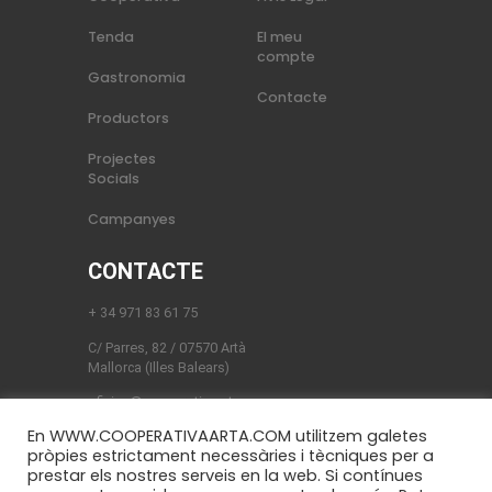
Tenda
El meu
compte
Gastronomia
Contacte
Productors
Projectes
Socials
Campanyes
CONTACTE
+ 34 971 83 61 75
C/ Parres, 82 / 07570 Artà
Mallorca (Illes Balears)
oficina@cooperativaarta.com
En WWW.COOPERATIVAARTA.COM utilitzem galetes
pròpies estrictament necessàries i tècniques per a
prestar els nostres serveis en la web. Si contínues