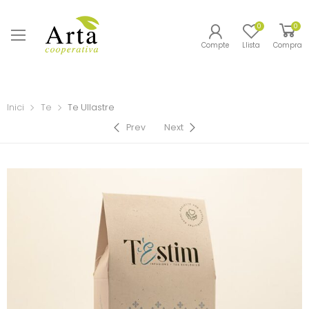
0
0
Compte
Llista
Compra
Inici
Te
Te Ullastre
Prev
Next