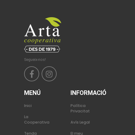
Segueix-nos!
MENÚ
INFORMACIÓ
Inici
Política
Privacitat
La
Cooperativa
Avís Legal
Tenda
El meu