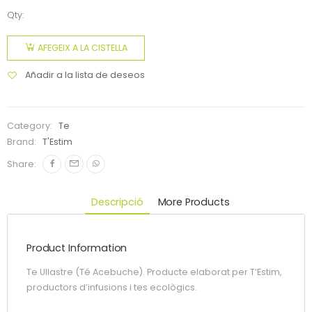
Qty:
AFEGEIX A LA CISTELLA
Añadir a la lista de deseos
Category:
Te
Brand:
T'Estim
Share:
Descripció
More Products
Product Information
Te Ullastre (Té Acebuche). Producte elaborat per T’Estim,
productors d’infusions i tes ecològics.