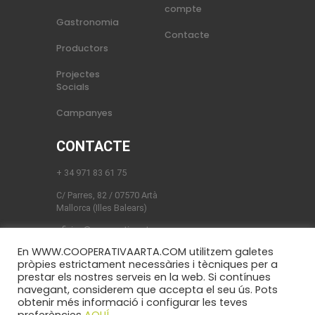
compte
Gastronomia
Contacte
Productors
Projectes
Socials
Campanyes
CONTACTE
+ 34 971 83 61 75
C/ Parres, 82 / 07570 Artà
Mallorca (Illes Balears)
oficina@cooperativaarta.com
En WWW.COOPERATIVAARTA.COM utilitzem galetes
pròpies estrictament necessàries i tècniques per a
prestar els nostres serveis en la web. Si contínues
navegant, considerem que accepta el seu ús. Pots
obtenir més informació i configurar les teves
Cooperativa d’Artà © 2023. Tots els Drets