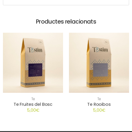
Productes relacionats
Te
Te
Te Fruites del Bosc
Te Rooibos
5,00
€
5,00
€