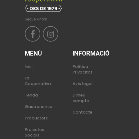
Segueix-nos!
MENÚ
INFORMACIÓ
Inici
Política
Privacitat
La
Cooperativa
Avís Legal
Tenda
El meu
compte
Gastronomia
Contacte
Productors
Projectes
Socials